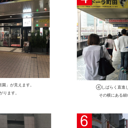
楽園」が見えます。
④しばらく直進
がります。
その横にある細