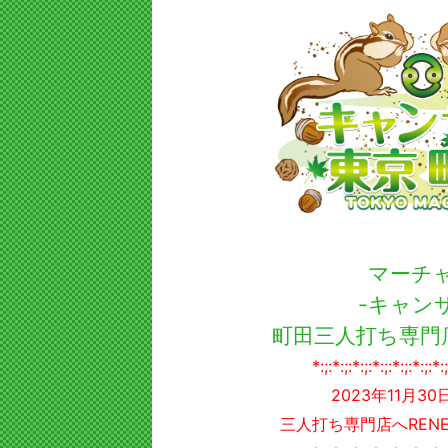
マーチ
-キャン
町田三人打ち専門
*:;:*:;:*:;:*:;:*:;:*:;:*:;
2023年11月30
三人打ち専門店へRENE