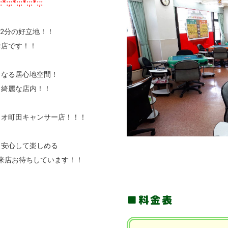
:*:;:*:;:*:;:*:;:
歩2分の好立地！！
お店です！！
くなる居心地空間！
く綺麗な店内！！
ャオ町田キャンサー店！！！
も安心して楽しめる
来店お待ちしています！！
料金表