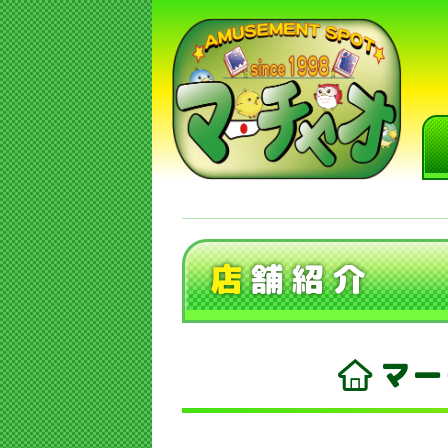
店
舗紹介
マー