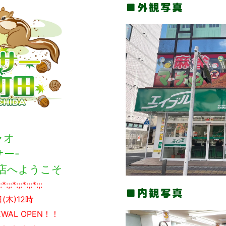
外観写真
ャオ
サー-
店へようこそ
:*:;:*:;:*:;:*:;:
内観写真
日(木)12時
WAL OPEN！！