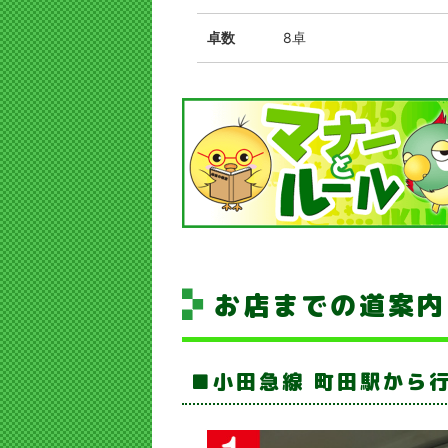
卓数
8卓
お店までの道案内
小田急線 町田駅から