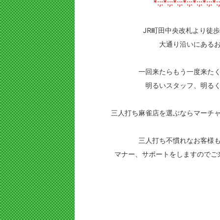
*:;:*:;:*:;:*:;:*:;:*:;:*:;
JR町田中央改札より徒
大通り沿いにある
一回来たらもう一度来た
明るいスタッフ、明る
三人打ち麻雀店を選ぶならマーチ
三人打ち不慣れなお客様
マナー、サポートをしますのでご