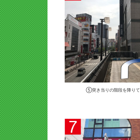
⑤突き当りの階段を降りて