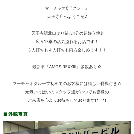
マーチャオξ『クシー』
天王寺店へようこそ♪
天王寺駅北口より徒歩1分の超好立地♪
広々17卓の活気溢れるお店です！
３人打ちも４人打ちも両方楽しめます！！
最新卓『AMOS REXXⅢ』多数あり☆
マーチャオグループ初めてのお客様には嬉しい特典付き☆
元気いっぱいのスタッフ達がいつでも皆様の
ご来店を心よりお待ちしております(*^^*)
外観写真