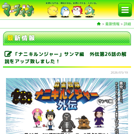
笑顔になれる、場所がある。笑顔にさせる、人がいる。
>
最新情報
>
詳細
最
新情報
「ナニキルンジャー」サンマ編 外伝第26話の解
説をアップ致しました！
2026/05/19