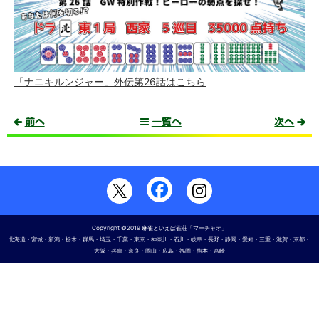
「ナニキルンジャー」外伝第26話はこちら
前へ
一覧へ
次へ
Copyright ©2019 麻雀といえば雀荘
「マーチャオ」
北海道・宮城・新潟・栃木・群馬・埼玉・千葉・東京・神奈川・石川・岐阜・長野・静岡・愛知・三重・滋賀・京都・
大阪・兵庫・奈良・岡山・広島・福岡・熊本・宮崎