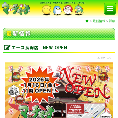
笑顔になれる、場所がある。笑顔にさせる、人がいる。
>
最新情報
>
詳細
最
新情報
エース長野店 NEW OPEN
2025/10/01