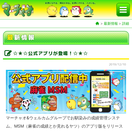
笑顔になれる、場所がある。笑顔にさせる、人がいる。
>
最新情報
>
詳細
最
新情報
☆★☆公式アプリが登場！☆★☆
2019/12/10
マーチャオ&ウェルカムグループでお馴染みの成績管理システ
ム、MSM（麻雀の成績とか見れるヤツ）のアプリ版をリリース