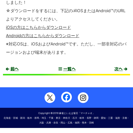
しました！
☆ダウンロードをするには、下記のℬiOSまたはAndroid™のURL
よりアクセスしてください。
iOSの方はこちらからダウンロード
Androidの方はこちらからダウンロード
※対応OSは、iOSおよびAndroid™です。ただし、一部非対応のバ
ージョンおよび端末があります。
前へ
一覧へ
次へ
Copyright ©2019 麻雀といえば雀荘
「マーチャオ」
北海道・宮城・新潟・栃木・群馬・埼玉・千葉・東京・神奈川・石川・岐阜・長野・静岡・愛知・三重・滋賀・京都・
大阪・兵庫・奈良・岡山・広島・福岡・熊本・宮崎