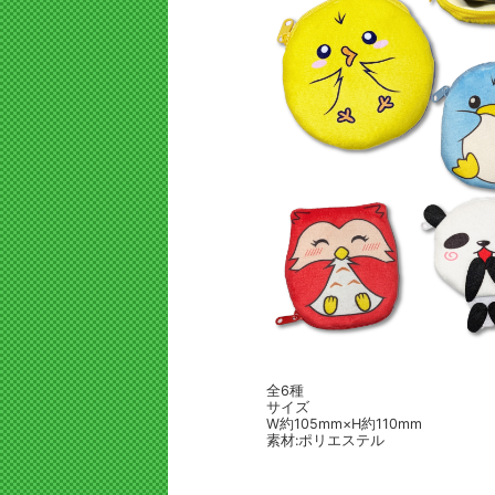
全6種
サイズ
W約105mm×H約110mm
素材:ポリエステル