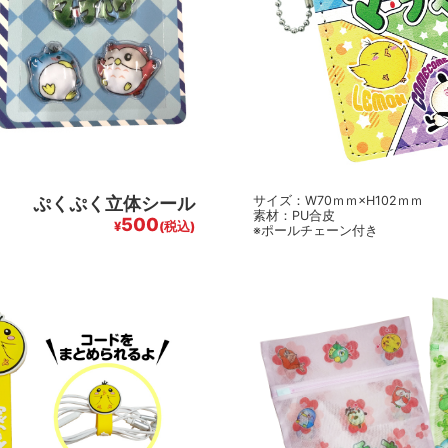
ぷくぷく立体シール
サイズ：W70ｍｍ×H102ｍｍ
素材：PU合皮
500
¥
(税込)
※ポールチェーン付き