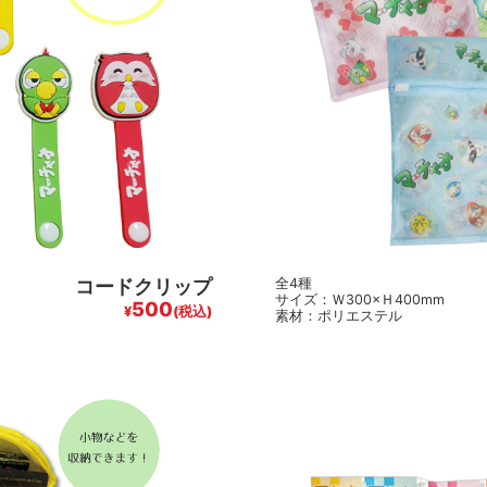
コードクリップ
全4種
サイズ：Ｗ300×Ｈ400mm
500
¥
(税込)
素材：ポリエステル