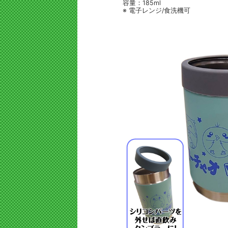
容量：185ml
※ 電子レンジ/食洗機可